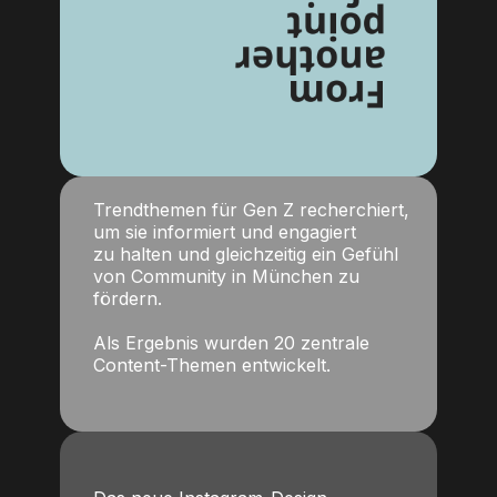
Trendthemen für Gen Z recherchiert,
um sie informiert und engagiert
zu halten und gleichzeitig ein Gefühl
von Community in München zu
fördern.
Als Ergebnis wurden 20 zentrale
Content-Themen entwickelt.