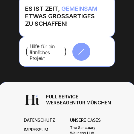
ES IST ZEIT,
GEMEINSAM
ETWAS GROSSARTIGES Z
U SCHAFFEN!
Hilfe für ein
(
--------
)
ähnliches
Projekt
FULL SERVICE
WERBEAGENTUR MÜNCHEN
DATENSCHUTZ
UNSERE CASES
The Sanctuary -
IMPRESSUM
Wellness Hub