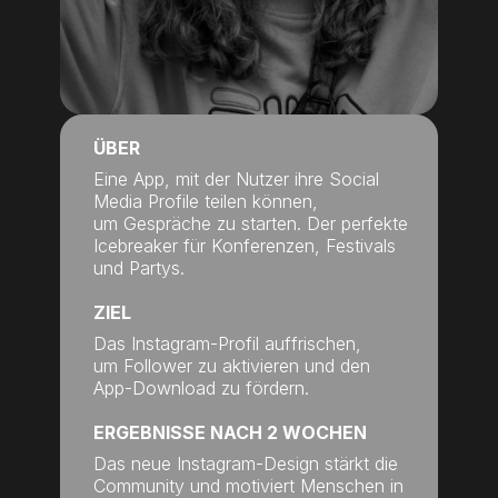
ÜBER
Eine App, mit der Nutzer ihre Social
Media Profile teilen können,
um Gespräche zu starten. Der perfekte
Icebreaker für Konferenzen, Festivals
und Partys.
ZIEL
Das Instagram-Profil auffrischen,
um Follower zu aktivieren und den
App-Download zu fördern.
ERGEBNISSE NACH 2 WOCHEN
Das neue Instagram-Design stärkt die
Community und motiviert Menschen in