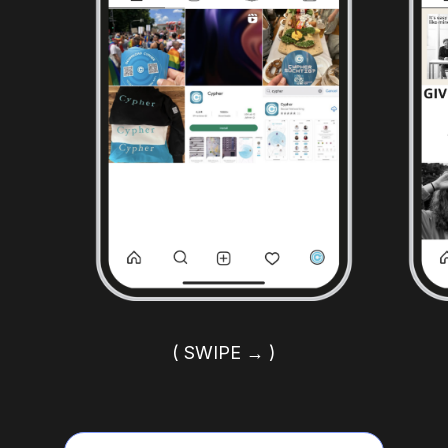
( SWIPE → )
NACHHER
VORHER